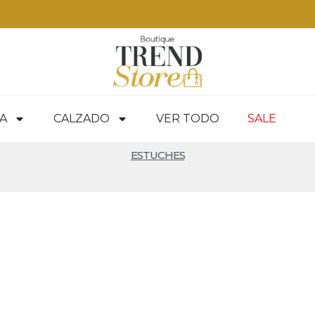
 RM — envíos a todo Chile en 24-48 hrs — ver productos
A
CALZADO
VER TODO
SALE
ESTUCHES