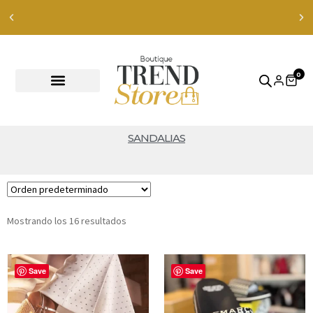
Envíos Express en RM — envíos a todo Chile en 24-48 hr
ver productos
0
SANDALIAS
Mostrando los 16 resultados
Save
Save