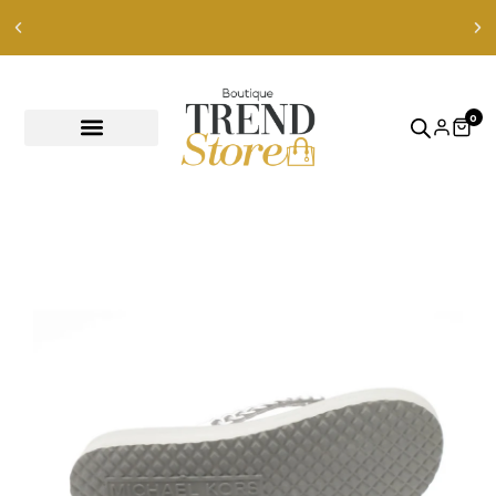
Envíos Express en RM — envíos a todo Chile en 24-48 hrs —
ver productos
0