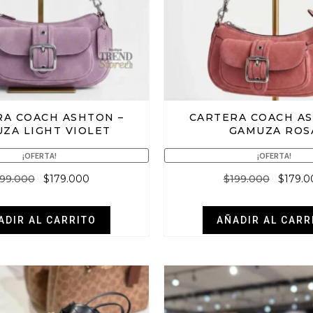
RA COACH ASHTON –
CARTERA COACH AS
ZA LIGHT VIOLET
GAMUZA ROS
¡OFERTA!
¡OFERTA!
199.000
$
179.000
$
199.000
$
179.
ADIR AL CARRITO
AÑADIR AL CARR