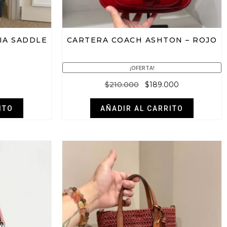
IA SADDLE
CARTERA COACH ASHTON – ROJO
¡OFERTA!
$
210.000
$
189.000
ITO
AÑADIR AL CARRITO