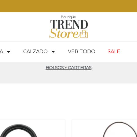
 RM — envíos a todo Chile en 24-48 hrs — ver productos
A
CALZADO
VER TODO
SALE
BOLSOS Y CARTERAS