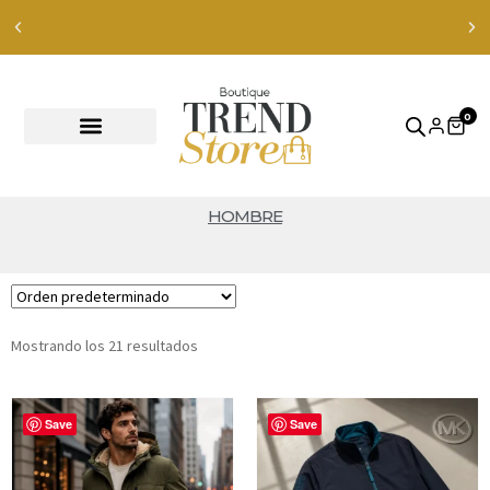
Envíos Express en RM — envíos a todo Chile en 24-48 hrs —
ver productos
0
HOMBRE
Mostrando los 21 resultados
Save
Save