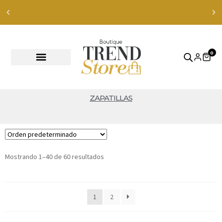
Envíos Express en RM — envíos a todo Chile en 24-48 hrs —
ver productos
0
ZAPATILLAS
Mostrando 1–40 de 60 resultados
1
2