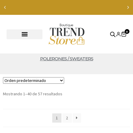
Envíos Express en RM — envíos a todo Chile en 24-48 hrs —
ver productos
0
POLERONES / SWEATERS
Mostrando 1–40 de 57 resultados
1
2