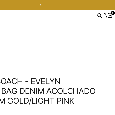
0
OFERTAS FLASH solo en Inst
OACH - EVELYN
 BAG DENIM ACOLCHADO
 GOLD/LIGHT PINK