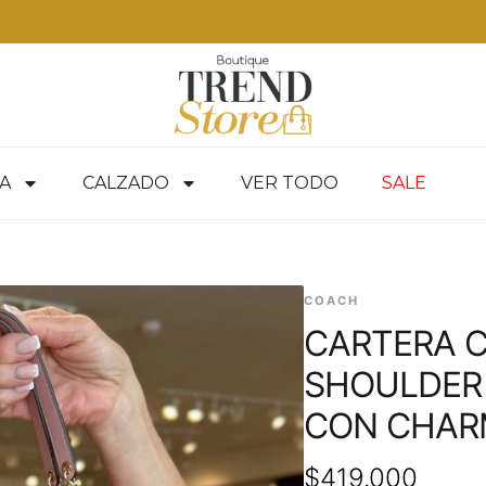
ress en RM — envíos a todo Chile en 24-48 hrs — ver productos
A
CALZADO
VER TODO
SALE
COACH
CARTERA C
SHOULDER
CON CHARM
$
419.000