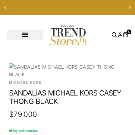
Envíos Express en RM — envíos a todo Chile en 24-48 hrs —
ver productos
0
MICHAEL KORS
SANDALIAS MICHAEL KORS CASEY
THONG BLACK
$
79.000
Hay existencias