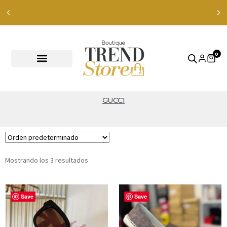
Envíos Express en RM — envíos a todo Chile en 24-48
ver productos
0
GUCCI
Mostrando los 3 resultados
Save
Save