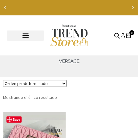
Envíos Express en RM — envíos a todo Chile en 24-48 hrs —
ver productos
0
VERSACE
Mostrando el único resultado
Save