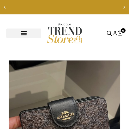
Envíos Express en RM — envíos a todo Chile en 24-48 hrs —
ver productos
0