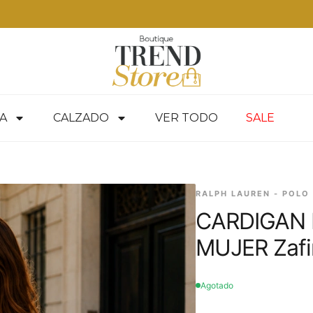
Envíos Express
A
CALZADO
VER TODO
SALE
RALPH LAUREN - POLO
CARDIGAN 
MUJER Zafi
Agotado