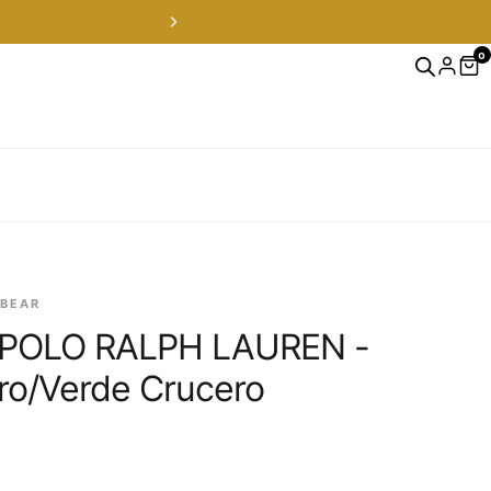
0
 en RM — envíos a todo Chile en 24-48 hrs — ver productos
 BEAR
POLO RALPH LAUREN -
ro/Verde Crucero