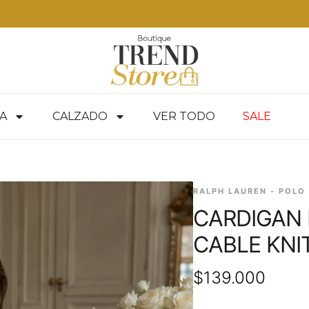
 RM — envíos a todo Chile en 24-48 hrs — ver productos
A
CALZADO
VER TODO
SALE
RALPH LAUREN - POLO
CARDIGAN 
CABLE KNI
$
139.000