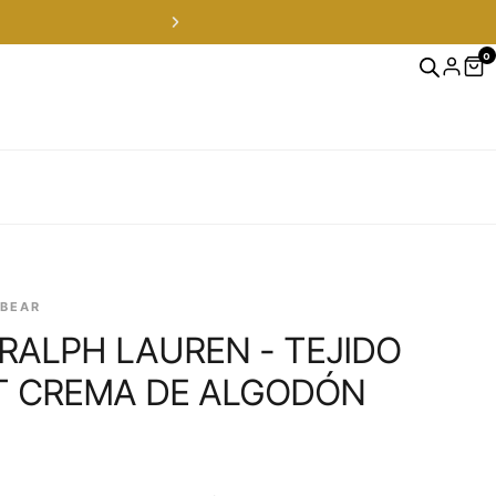
0
OFERTAS FLASH solo en Instagram
 BEAR
RALPH LAUREN - TEJIDO
T CREMA DE ALGODÓN