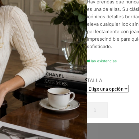
Hay prendas que nunca 
es una de ellas. Su clás
icónicos detalles borda
eleva cualquier look si
perfectamente con jeans
imprescindible para qui
sofisticado.
Hay existencias
TALLA