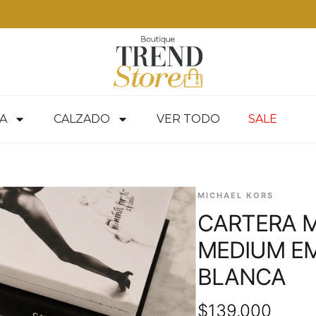
A
CALZADO
VER TODO
SALE
MICHAEL KORS
CARTERA 
MEDIUM E
BLANCA
$
139.000