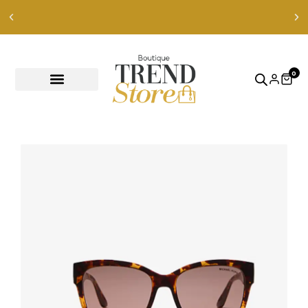
Envíos Express en RM — envíos a todo Chile en 24-48 hrs —
ver productos
0