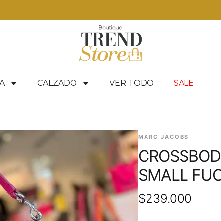
A
CALZADO
VER TODO
SALE
MARC JACOBS
CROSSBODY
SMALL FUC
$
239.000