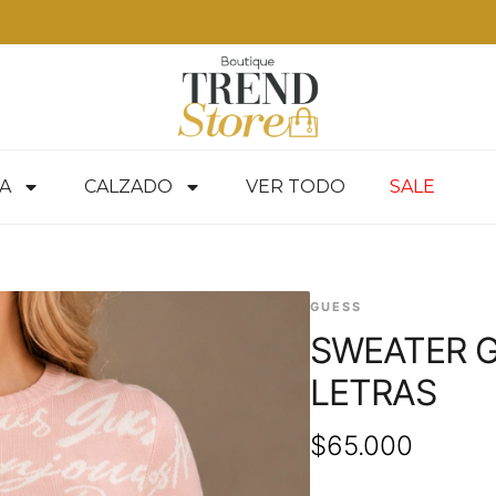
A
CALZADO
VER TODO
SALE
GUESS
SWEATER 
LETRAS
$
65.000