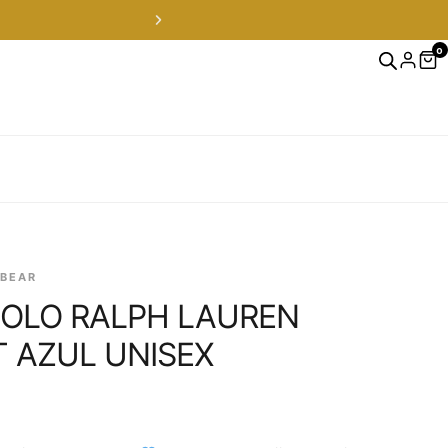
0
 envíos a todo Chile en 24-48 hrs — ver productos
 BEAR
OLO RALPH LAUREN
T AZUL UNISEX