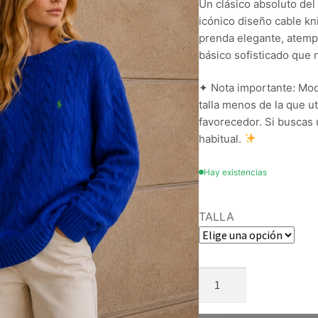
Un clásico absoluto del
icónico diseño cable k
prenda elegante, atempo
básico sofisticado que
✦ Nota importante: Mo
talla menos de la que u
favorecedor. Si buscas u
habitual.
Hay existencias
TALLA