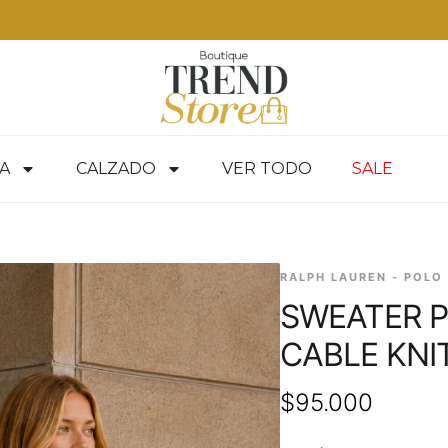
Envíos Express en RM —
A
CALZADO
VER TODO
SALE
RALPH LAUREN - POLO
SWEATER P
CABLE KNI
$
95.000