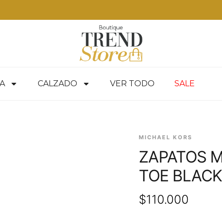
ga inmediata en todo Chile — compra aquí
A
CALZADO
VER TODO
SALE
MICHAEL KORS
ZAPATOS M
TOE BLACK
$
110.000