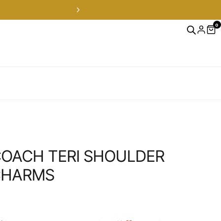
0
 hrs — ver productos
OF
OACH TERI SHOULDER
CHARMS