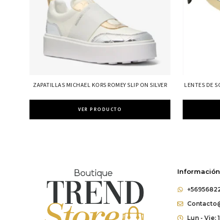
ZAPATILLAS MICHAEL KORS ROMEY SLIP ON SILVER
LENTES DE S
VER PRODUCTO
Información
+5695682
Contacto@
Lun - Vie: 