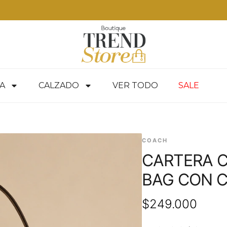
Envíos Express en RM — envíos a todo Chile en 24-48
A
CALZADO
VER TODO
SALE
COACH
CARTERA C
BAG CON 
$
249.000