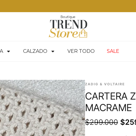
ss en RM — envíos a todo Chile en 24-48 hrs — ver productos
A
CALZADO
VER TODO
SALE
ZADIG & VOLTAIRE
CARTERA Z
MACRAME
$
299.000
$
25