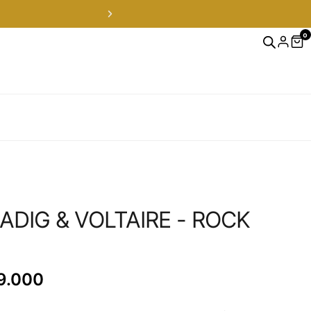
0
OFERTAS FLASH solo en Instag
ADIG & VOLTAIRE - ROCK
9.000