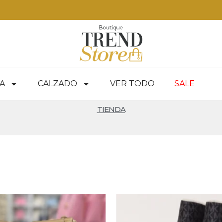
 RM — envíos a todo Chile en 24-48 hrs — ver productos
A
CALZADO
VER TODO
SALE
TIENDA