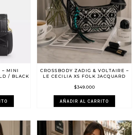
– MINI
CROSSBODY ZADIG & VOLTAIRE –
D / BLACK
LE CECILIA XS FOLK JACQUARD
$
349.000
ITO
AÑADIR AL CARRITO