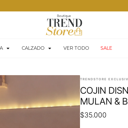
A
CALZADO
VER TODO
SALE
TRENDSTORE EXCLUSI
COJIN DIS
MULAN & B
$
35.000