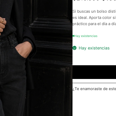
Si buscas un bolso disti
es ideal. Aporta color 
práctico para el día a d
Hay existencias
Hay existencias
¿Te enamoraste de es