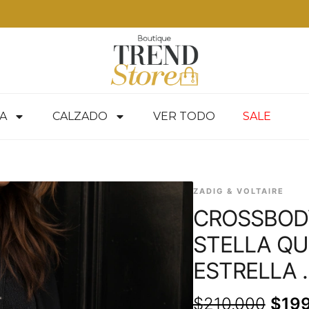
A
CALZADO
VER TODO
SALE
ZADIG & VOLTAIRE
CROSSBODY
STELLA QU
ESTRELLA .
$
210.000
$
19