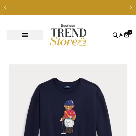
Envíos Express en RM — envíos a todo Chile en 24-48 hrs —
ver productos
0