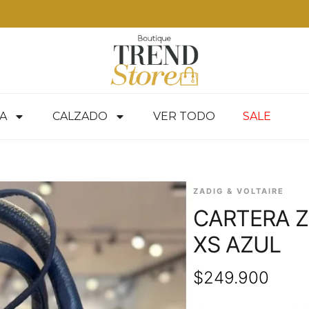
Envíos Express en RM — envíos a todo Chile en 24-48 hrs — ver produc
A
CALZADO
VER TODO
SALE
ZADIG & VOLTAIRE
CARTERA Z
XS AZUL
$
249.900