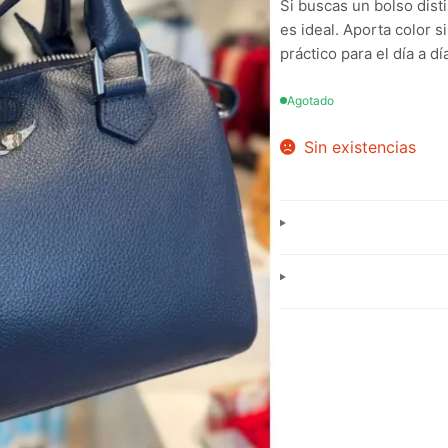
Si buscas un bolso disti
es ideal. Aporta color 
práctico para el día a d
Agotado
Sin existencias