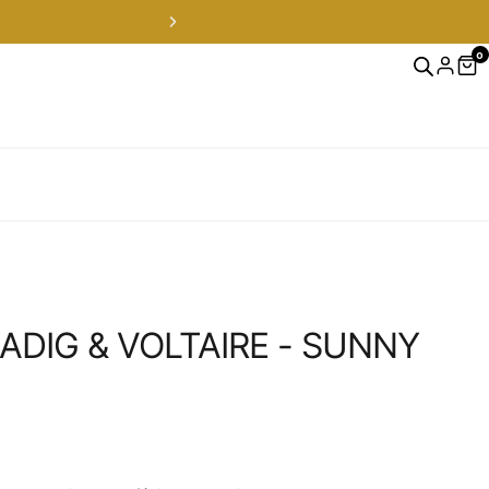
0
tos
OFERTAS FLASH s
ADIG & VOLTAIRE - SUNNY