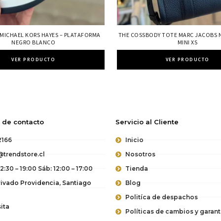
 MICHAEL KORS HAYES – PLATAFORMA
THE COSSBODY TOTE MARC JACOBS 
NEGRO BLANCO
MINI XS
VER PRODUCTO
VER PRODUCTO
 de contacto
Servicio al Cliente
2166
Inicio
trendstore.cl
Nosotros
12:30 – 19:00 Sáb: 12:00 – 17:00
Tienda
vado Providencia, Santiago
Blog
Politíca de despachos
ita
Políticas de cambios y garant