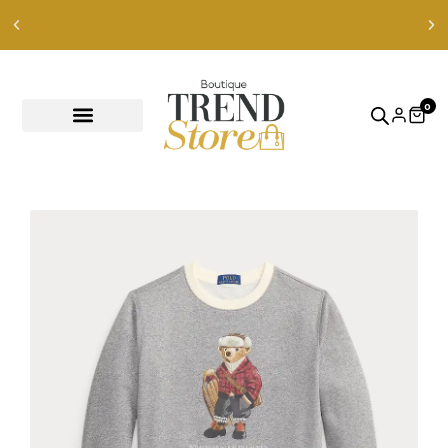
Envíos Express en RM — envíos a todo Chile en 24-48 hrs —
ver productos
0